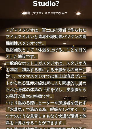
Studio?
溶岩（マグマ）スタジオのひみつ
マグマスタジオは、富士山の溶岩で作られた
マイナスイオンと遠赤外線効果バツグンの高
機能性スタジオです。
温浴施設として「体温を上げる」ことを目的
とした施設です。
一般的なホットヨガスタジオは、スタジオ内
を加湿・加温する事による汗腺からの発汗に
対し、マグマスタジオでは富士山溶岩プレー
トから出る遠赤外線効果により間接的に温め
られた身体の体温の上昇を促し、皮脂腺から
の発汗が最大の特徴です。
つまり温める際にヒーターや加湿器を使わず
「水蒸気」で温める為、呼吸がしやすく、サ
ウナのような息苦しさもなく快適な環境で体
温を上昇させることができます。