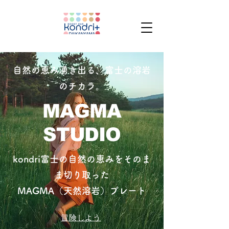
WELCOME TO
​自然の恵み湧き出る、富士の溶岩
のチカラ。
MAGMA
STUDIO
​kondri富士の自然の恵みをそのま
ま切り取った
MAGMA（天然溶岩）プレート
冒険しよう