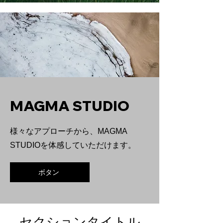
MAGMA STUDIO
様々なアプローチから、MAGMA
STUDIOを体感していただけます。
ボタン
セクションタイトル